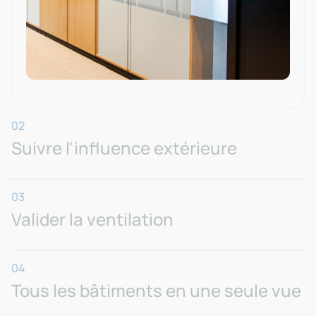
02
Suivre l'influence extérieure
03
Valider la ventilation
04
Tous les bâtiments en une seule vue