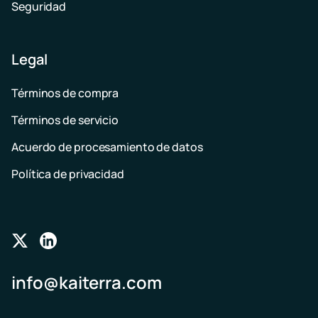
Seguridad
Legal
Términos de compra
Términos de servicio
Acuerdo de procesamiento de datos
Política de privacidad
Follow
Follow
us
us
info@kaiterra.com
on
on
Twitter
LinkedIn