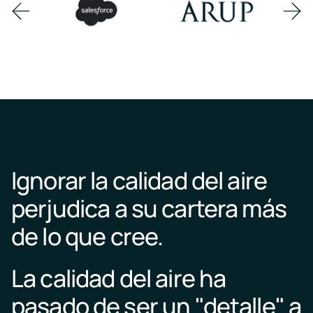
RESET
Proyectos
Previous
Nex
Eventos
Logre
item
ite
Próximos
estándares
eventos
RESET
y
con
sesiones
monitoreo
a
e
demanda
informes
de
continuos
Kaiterra
Ignorar la calidad del aire
perjudica a su cartera más
de lo que cree.
La calidad del aire ha
pasado de ser un "detalle" a