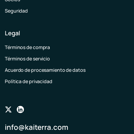
Seguridad
Legal
Términos de compra
Términos de servicio
Acuerdo de procesamiento de datos
Política de privacidad
Follow
Follow
us
us
info@kaiterra.com
on
on
Twitter
LinkedIn