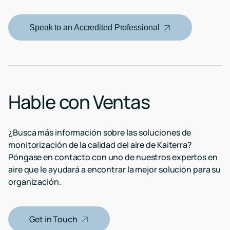
RESET
Proyectos
Eventos
Logre
Speak to an Accredited Professional
Próximos
estándares
eventos
RESET
y
con
sesiones
monitoreo
a
e
demanda
informes
de
continuos
Hable con Ventas
Kaiterra
¿Busca más información sobre las soluciones de
monitorización de la calidad del aire de Kaiterra?
Póngase en contacto con uno de nuestros expertos en
aire que le ayudará a encontrar la mejor solución para su
organización.
Get in Touch