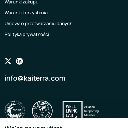
Warunki zakupu
Warunki korzystania
Umowa o przetwarzaniu danych
Polityka prywatności
Follow
Follow
us
us
info@kaiterra.com
on
on
Twitter
LinkedIn