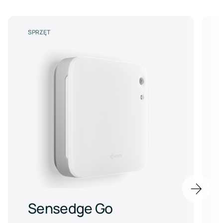
SPRZĘT
Next
item
Sensedge Go