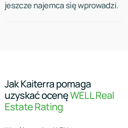
j
e
s
z
c
z
e
n
a
j
e
m
c
a
s
i
ę
w
p
r
o
w
a
d
z
i
.
Jak Kaiterra pomaga
uzyskać ocenę
WELL Real
Estate Rating