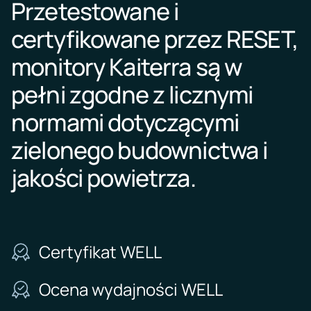
Przetestowane i
na
żądanie
wydarzenia
certyfikowane przez RESET,
Kaiterra
monitory Kaiterra są w
pełni zgodne z licznymi
normami dotyczącymi
zielonego budownictwa i
jakości powietrza.
Certyfikat WELL
Ocena wydajności WELL