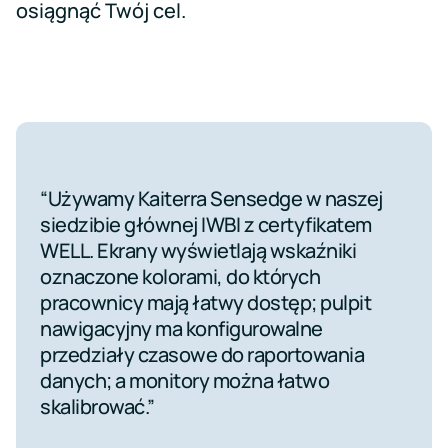
osiągnąć Twój cel.
Używamy Kaiterra Sensedge w naszej
Używamy Kaiterra Sensedge w naszej
Używamy Kaiterra Sensedge w naszej
siedzibie głównej IWBI z certyfikatem
siedzibie głównej IWBI z certyfikatem
siedzibie głównej IWBI z certyfikatem
WELL. Ekrany wyświetlają wskaźniki
WELL. Ekrany wyświetlają wskaźniki
WELL. Ekrany wyświetlają wskaźniki
oznaczone kolorami, do których
oznaczone kolorami, do których
oznaczone kolorami, do których
pracownicy mają łatwy dostęp; pulpit
pracownicy mają łatwy dostęp; pulpit
pracownicy mają łatwy dostęp; pulpit
nawigacyjny ma konfigurowalne
nawigacyjny ma konfigurowalne
nawigacyjny ma konfigurowalne
przedziały czasowe do raportowania
przedziały czasowe do raportowania
przedziały czasowe do raportowania
danych; a monitory można łatwo
danych; a monitory można łatwo
danych; a monitory można łatwo
skalibrować.
skalibrować.
skalibrować.