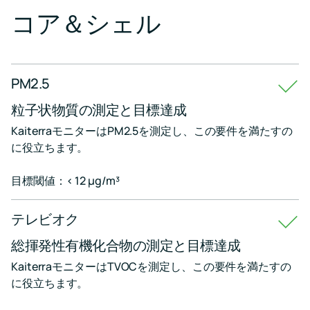
ン
RESET
コア＆シェル
タ
基
ー
準
を
空
達
気
成
質
PM2.5
の
専
粒子状物質の測定と目標達成
門
家
KaiterraモニターはPM2.5を測定し、この要件を満たすの
に
に役立ちます。
よ
る
教
目標閾値：< 12 μg/m³
育
リ
ソ
テレビオク
ー
ス
総揮発性有機化合物の測定と目標達成
KaiterraモニターはTVOCを測定し、この要件を満たすの
イ
に役立ちます。
ベ
ン