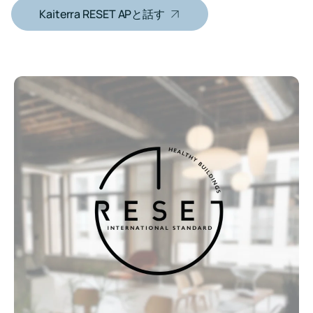
件
ビジネス的価
う。
線
入
物
り
絡くだ
Kaiterra RESET APと話す
を
値
と
良
さい。
ソ
居
満
室
い
た
リ
者
内
空
し、
ダウンロード
ュ
お
空
気
Kaiterra
気
で
ー
よ
で
質
職
最
シ
び
（IAQ）
場
大
ョ
ビ
に
体
9
関
験
ン
ル
ポ
す
を
イ
入
る
向
ダ
ン
居
洞
上
ト
ク
察
さ
者
獲
ト
と
せ
得
向
視
る
内
け
点
空
気
HVAC
健
技
品
と
全
術
質
建
な
資
モ
物
学
料
ニ
の
校
ダ