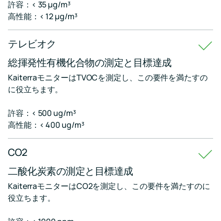
テ
許容：< 35 μg/m³
康
ン
ィ
高性能：< 12 μg/m³
的
ト
ン
で
を
グ
持
獲
テレビオク
続
得
可
し、
セ
総揮発性有機化合物の測定と目標達成
能
居
キ
な
住
ュ
KaiterraモニターはTVOCを測定し、この要件を満たすの
建
者
物
の
リ
に役立ちます。
の
健
テ
た
康
ィ
許容：< 500 ug/m³
め
と
の
ウ
高性能：< 400 ug/m³
デ
LEED
ェ
ー
認
ル
タ
証
ネ
CO2
を
を
ス
安
サ
を
二酸化炭素の測定と目標達成
全
ポ
サ
に
KaiterraモニターはCO2を測定し、この要件を満たすのに
ー
ポ
保
ト
ー
つ
役立ちます。
ト
た
し
め
ま