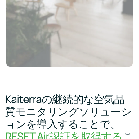
タ
性
を
ウ
ー
能
創
ン
ハード
を
る
ロ
ウェア
改
ー
よ
を比較
り
善
ド
安
する
す
Kaiterra
全
製
る
で
ソフトウ
品
健
建
ェア
の
康
物
技
的
Kaiterra
の
術
な
設
データ
文
学
計
書
プラッ
校
と
を
環
トフォ
運
Kaiterraの継続的な空気品
ダ
境
用
ーム
ウ
を
に
ン
質モニタリングソリューシ
作
お
ロ
る
い
価格
ー
ョンを導入することで、
て
ド
デ
ー
RESET Air認証を取得する
こ
サ
タ