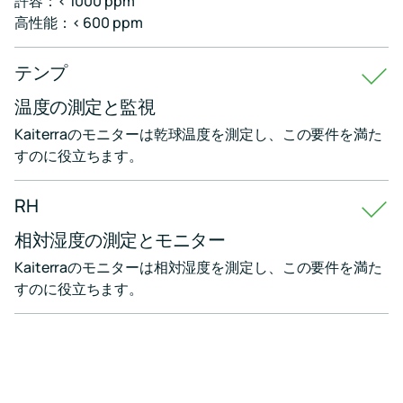
許容：< 1000 ppm
に
す
導
高性能：< 600 ppm
RESET
入
し
プ
て
テンプ
ロ
い
ジ
る
温度の測定と監視
セ
ェ
Kaiterraのモニターは乾球温度を測定し、この要件を満た
キ
ク
ュ
すのに役立ちます。
ト
リ
テ
継
ィ
RH
続
対
的
策
な
相対湿度の測定とモニター
監
Kaiterraのモニターは相対湿度を測定し、この要件を満た
視
ラ
と
すのに役立ちます。
ー
レ
ニ
ポ
ー
ン
ト
グ
に
セ
よ
り