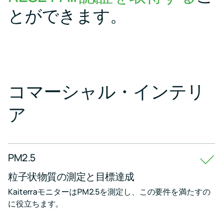
に
とができます。
ポ
基
ー
づ
ト
い
た
ナ
判
レ
断
ッ
を
ジ
す
ベ
コマーシャル・インテリ
る
ー
ス、
ア
使
い
LEED
Fitwel
方
プ
プ
ガ
ロ
ロ
イ
ド、
ジ
ジ
PM2.5
ト
ェ
ェ
ラ
粒子状物質の測定と目標達成
ク
ク
ブ
ル
ト
ト
KaiterraモニターはPM2.5を測定し、この要件を満たすの
シ
に役立ちます。
よ
Fitwel
ュ
り
ポ
ー
健
イ