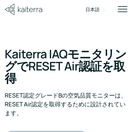
日本語
Sho
navi
on
mobi
ダッシュボード機
よ
会社
採用
お問
ハードウ
アプリケーション
室内空気質モニター
役
Kaiterra IAQモニタリン
能
り
情報
情報
い合
ェア
割
WELLコンプ
良
WELL
職
わせ
健康的
変化を
グでRESET Air認証を取
室
ビル
ライアンスレ
でスマ
起こし
い
認
場
プロジ
内
Sensedge
Sensedge
ートで
たい方
オー
ポート
ェクト
得
建
証
環
空
持続可
へ。現
Go
Sensedge
Mini
やパー
ナー
築
を
境
能な建
在の募
気
トナー
様・
詳しくはこち
ワイヤレ
有線、ディ
有線、ミニ
物を通
集職種
ブ
取
を
シップ
質
じて人
をご覧
家主
ら
ス、バッテ
スプレイ画
マルなデザ
のご相
RESET認定グレードBの空気品質モニターは、
ロ
得
向
モ
間の体
くださ
談、迅
様向
リー駆動
面付き
イン
グ
す
上
験をど
い。
RESET Air認定を取得するために設計されてい
ニ
速で専
け
のよう
る
さ
健
任のサ
タ
ます。
に変革
康
ポート
せ
WELL
電子書籍
ー
するか
的
をご希
法
の
る
を学び
な
望の方
室内空気質の
要
有
人
ましょ
建
よ
はご連