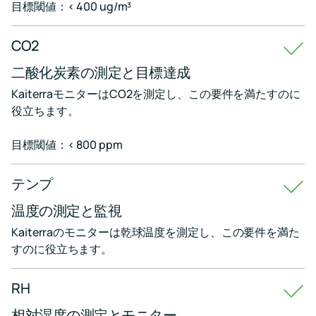
目標閾値：< 400 ug/m³
ト
Kaiterra
の
CO2
今
後
二酸化炭素の測定と目標達成
の
KaiterraモニターはCO2を測定し、この要件を満たすのに
イ
ベ
役立ちます。
ン
ト
目標閾値：< 800 ppm
と
オ
ン
テンプ
デ
マ
ン
温度の測定と監視
ド
Kaiterraのモニターは乾球温度を測定し、この要件を満た
配
信
すのに役立ちます。
イ
ベ
ン
RH
ト
相対湿度の測定とモニター