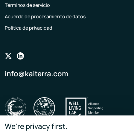
Términos de servicio
Acuerdo de procesamiento de datos
Política de privacidad
Follow
Follow
us
us
info@kaiterra.com
on
on
Twitter
LinkedIn
We're privacy first.