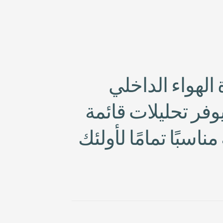
ا
ل
ه
و
ا
ء
ا
ل
د
ا
خ
ل
ي
و
ف
ر
ت
ح
ل
ي
ل
ت
ق
ا
ئ
م
ة
م
ن
ا
س
ب
ا
ت
م
ا
م
ا
ل
أ
و
ل
ئ
ك