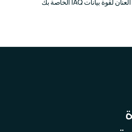
العنان لقوة بيانات IAQ الخاصة بك
ة
مة