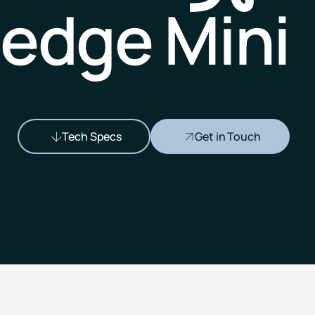
edge Mini
Pricing
RESET Projects
Achieve RESET standards
with continuous monitoring
and reporting
Tech Specs
Get in Touch