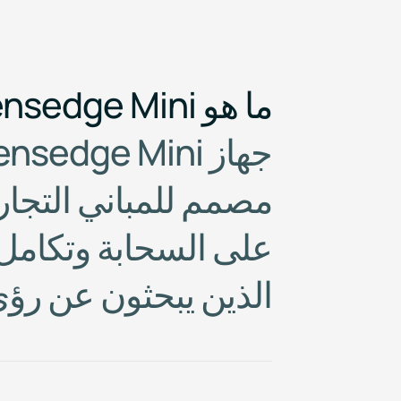
ما هو Sensedge Mini؟
ج
ه
ا
ز
i
n
i
M
e
g
d
e
s
n
e
م
ص
م
م
ل
ل
م
ب
ا
ن
ي
ا
ل
ت
ج
ا
ر
ع
ل
ى
ا
ل
س
ح
ا
ب
ة
و
ت
ك
ا
م
ل
ا
ل
ذ
ي
ن
ي
ب
ح
ث
و
ن
ع
ن
ر
ؤ
ى