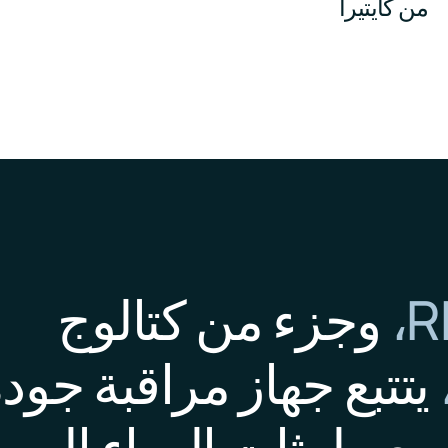
من كايتيرا
R
وجزء من كتالوج
يتتبع جهاز مراقبة جود
ميع ملوثات الهواء المه