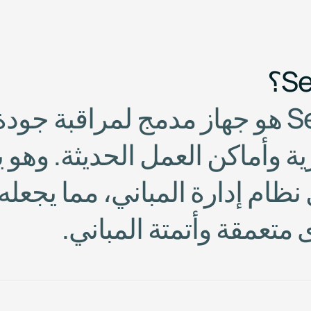
S
ه
و
ج
ه
ا
ز
م
د
م
ج
ل
م
ر
ا
ق
ب
ة
ج
و
د
ة
ي
ة
و
أ
م
ا
ك
ن
ا
ل
ع
م
ل
ا
ل
ح
د
ي
ث
ة
.
و
ه
و
ي
ن
ظ
ا
م
إ
د
ا
ر
ة
ا
ل
م
ب
ا
ن
ي
،
م
م
ا
ي
ج
ع
ل
ه
م
ت
ع
م
ق
ة
و
أ
ت
م
ت
ة
ا
ل
م
ب
ا
ن
ي
.