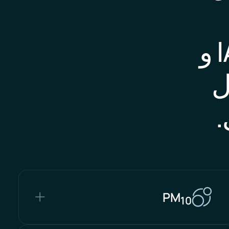
ما يصل إلى 14 معياراً من معايير IAQ و
ل
.
PM
10