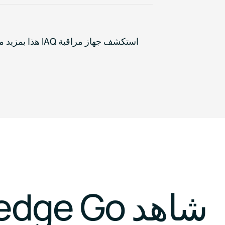
استكشف جهاز مراقبة IAQ هذا بمزيد من التفصيل ->
شاهد Sensedge Go أثناء العمل