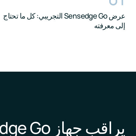
عرض Sensedge Go التجريبي: كل ما تحتاج
إلى معرفته
يراقب جهاز Sensedge Go المعتمد من قبل