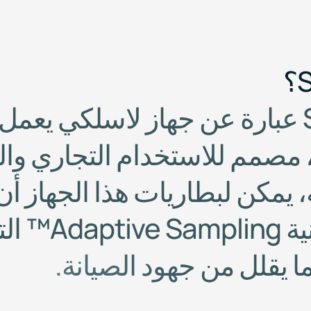
ع
ب
ا
ر
ة
ع
ن
ج
ه
ا
ز
ل
س
ل
ك
ي
ي
ع
م
ل
م
ص
م
م
ل
ل
س
ت
خ
د
ا
م
ا
ل
ت
ج
ا
ر
ي
و
ا
ل
،
ي
م
ك
ن
ل
ب
ط
ا
ر
ي
ا
ت
ه
ذ
ا
ا
ل
ج
ه
ا
ز
أ
ن
ي
ة
g
n
i
l
p
m
a
S
e
v
i
t
p
a
d
A
™
ا
ل
ت
ا
ي
ق
ل
ل
م
ن
ج
ه
و
د
ا
ل
ص
ي
ا
ن
ة
.