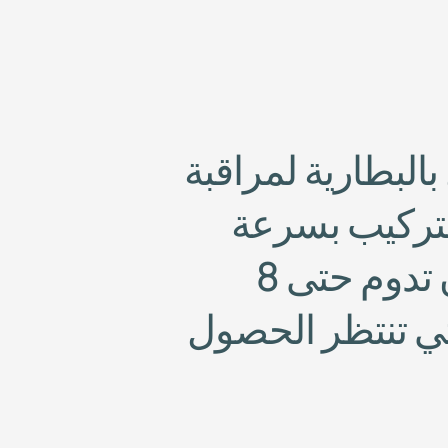
ب
ا
ل
ب
ط
ا
ر
ي
ة
ل
م
ر
ا
ق
ب
ة
ت
ر
ك
ي
ب
ب
س
ر
ع
ة
ت
د
و
م
ح
ت
ى
8
ي
ت
ن
ت
ظ
ر
ا
ل
ح
ص
و
ل