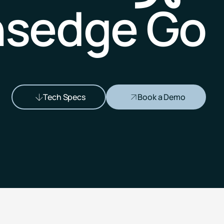
sedge Go
Pricing
RESET Projects
Achieve RESET standards
with continuous monitoring
and reporting
Tech Specs
Book a Demo