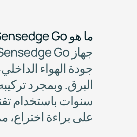
ما هو Sensedge Go؟
ج
ه
ا
ز
o
G
e
g
d
e
s
n
e
S
ج
و
د
ة
ا
ل
ه
و
ا
ء
ا
ل
د
ا
خ
ل
ي
،
ا
ل
ب
ر
ق
.
و
ب
م
ج
ر
د
ت
ر
ك
ي
ب
ه
س
ن
و
ا
ت
ب
ا
س
ت
خ
د
ا
م
ت
ق
ن
ع
ل
ى
ب
ر
ا
ء
ة
ا
خ
ت
ر
ا
ع
،
م
م