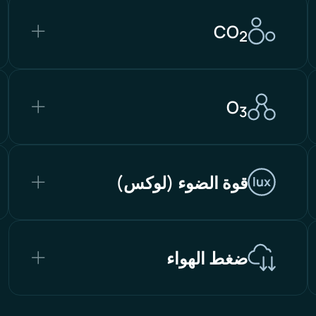
CO
2
O
3
قوة الضوء (لوكس)
ضغط الهواء